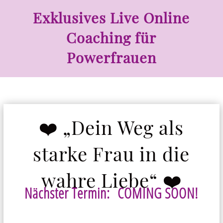
Exklusives Live Online
Coaching für
Powerfrauen
❤️ „
Dein Weg als
starke Frau in die
wahre Liebe“
❤️
Nächster Termin: COMING SOON!