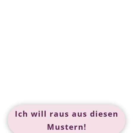
wiederholt sich das Alte in
neuem Gewand.
Im
„True Love
Attraction“ Event
zeige
ich dir, wie du diesen
Kreislauf endlich
durchbrichst.
Ich will raus aus diesen
Mustern!