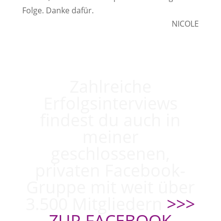
Folge. Danke dafür.
NICOLE
Zahlreiche
Erfolgsinterviews
findest du auch in
meiner
geschlossenen,
privaten Facebook-
Gruppe mit weit über
3.500 Mitgliedern
>>>
ZUR FACEBOOK