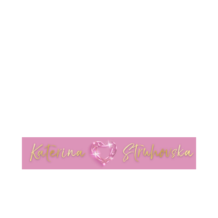
mative Liebes-Test! ❤️ [HIER KLICKEN]