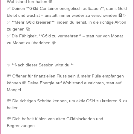
Wohlstand fernhalten 🛑
✅ Deinen **G€ld-Container energetisch aufbauen**, damit Geld
bleibt und wächst – anstatt immer wieder zu verschwinden 🏦✨
✅ **Mehr G€ld kreieren**, indem du lernst, in die richtige Aktion
zu gehen 🚀
✅ Die Fähigkeit, **G€ld zu vermehren** – statt nur von Monat
zu Monat zu überleben 💎
✨ **Nach dieser Session wirst du:**
💸 Offener für finanziellen Fluss sein & mehr Fülle empfangen
können 💸 Deine Energie auf Wohlstand ausrichten, statt auf
Mangel
💸 Die richtigen Schritte kennen, um aktiv G€ld zu kreieren & zu
halten
💸 Dich befreit fühlen von alten G€ldblockaden und
Begrenzungen