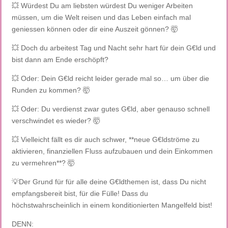
💥 Würdest Du am liebsten würdest Du weniger Arbeiten
müssen, um die Welt reisen und das Leben einfach mal
geniessen können oder dir eine Auszeit gönnen? 🤯
💥 Doch du arbeitest Tag und Nacht sehr hart für dein G€ld und
bist dann am Ende erschöpft?
💥 Oder: Dein G€ld reicht leider gerade mal so… um über die
Runden zu kommen? 🤯
💥 Oder: Du verdienst zwar gutes G€ld, aber genauso schnell
verschwindet es wieder? 🤯
💥 Vielleicht fällt es dir auch schwer, **neue G€ldströme zu
aktivieren, finanziellen Fluss aufzubauen und dein Einkommen
zu vermehren**? 🤯
💡Der Grund für für alle deine G€ldthemen ist, dass Du nicht
empfangsbereit bist, für die Fülle! Dass du
höchstwahrscheinlich in einem konditionierten Mangelfeld bist!
DENN: