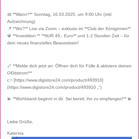
📅 **Wann?** Sonntag, 16.03.2025, um 9:00 Uhr (inkl.
Aufzeichnung)
📍 **Wo?** Live via Zoom – exklusiv im **Club der Königinnen**
💎 **Investition:** **NUR 49,- Euro** und 1-2 Stunden Zeit – für
dein neues finanzielles Bewusstsein!
🔗 **Melde dich jetzt an: Öffnen dich für Fülle & aktiviere deinen
G€ldstrom!**
👉 [https://www.digistore24.com/product/493910]
(https://www.digistore24.com/product/493910 „‌“)
💫 **Wohlstand beginnt in dir. Sei bereit, ihn zu empfangen!** 💫
Liebe Grüße,
Katerina