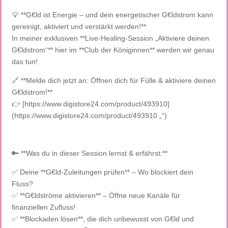
💡 **G€ld ist Energie – und dein energetischer G€ldstrom kann
gereinigt, aktiviert und verstärkt werden!**
In meiner exklusiven **Live-Healing-Session „Aktiviere deinen
G€ldstrom“** hier im **Club der Königinnen** werden wir genau
das tun!
🔗 **Melde dich jetzt an: Öffnen dich für Fülle & aktiviere deinen
G€ldstrom!**
👉 [https://www.digistore24.com/product/493910]
(https://www.digistore24.com/product/493910 „‌“)
🔑 **Was du in dieser Session lernst & erfährst:**
✅ Deine **G€ld-Zuleitungen prüfen** – Wo blockiert dein
Fluss?
✅ **G€ldströme aktivieren** – Öffne neue Kanäle für
finanziellen Zufluss!
✅ **Blockaden lösen**, die dich unbewusst von G€ld und