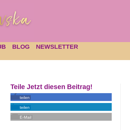
UB
BLOG
NEWSLETTER
Teile Jetzt diesen Beitrag!
teilen
teilen
E-Mail