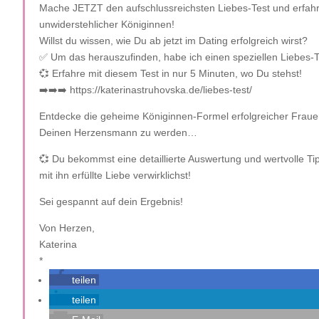
Mache JETZT den aufschlussreichsten Liebes-Test und erfahr
unwiderstehlicher Königinnen!
Willst du wissen, wie Du ab jetzt im Dating erfolgreich wirst?
✅ Um das herauszufinden, habe ich einen speziellen Liebes-Te
💞 Erfahre mit diesem Test in nur 5 Minuten, wo Du stehst!
➡️➡️➡️ https://katerinastruhovska.de/liebes-test/
Entdecke die geheime Königinnen-Formel erfolgreicher Fraue
Deinen Herzensmann zu werden…
💞 Du bekommst eine detaillierte Auswertung und wertvolle T
mit ihn erfüllte Liebe verwirklichst!
Sei gespannt auf dein Ergebnis!
Von Herzen,
Katerina
*
teilen
teilen