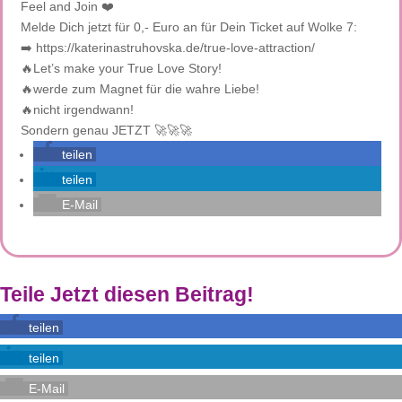
Feel and Join ❤️
Melde Dich jetzt für 0,- Euro an für Dein Ticket auf Wolke 7:
➡️ https://katerinastruhovska.de/true-love-attraction/
🔥Let’s make your True Love Story!
🔥werde zum Magnet für die wahre Liebe!
🔥nicht irgendwann!
Sondern genau JETZT 🚀🚀🚀
teilen
teilen
E-Mail
Teile Jetzt diesen Beitrag!
teilen
teilen
E-Mail