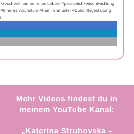
Geschenk: ein befreites Leben! #persönlichkeitsentwicklung
n #Inneres Wachstum #Familienmuster #Zukunftsgestaltung
g
Mehr Videos findest du in
meinem YouTube Kanal:
„Katerina Struhovska –