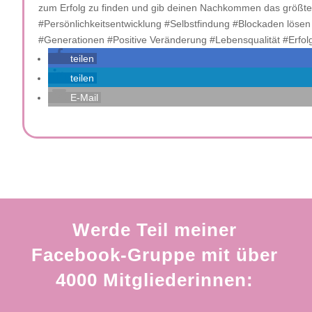
zum Erfolg zu finden und gib deinen Nachkommen das größte 
#Persönlichkeitsentwicklung #Selbstfindung #Blockaden löse
#Generationen #Positive Veränderung #Lebensqualität #Erfol
teilen
teilen
E-Mail
Werde Teil meiner
Facebook-Gruppe mit über
4000 Mitgliederinnen: