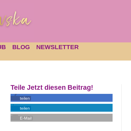
UB
BLOG
NEWSLETTER
Teile Jetzt diesen Beitrag!
teilen
teilen
E-Mail