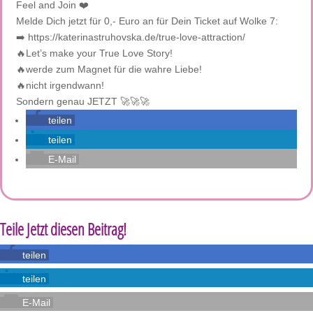
Feel and Join ❤️
Melde Dich jetzt für 0,- Euro an für Dein Ticket auf Wolke 7:
➡️ https://katerinastruhovska.de/true-love-attraction/
🔥Let’s make your True Love Story!
🔥werde zum Magnet für die wahre Liebe!
🔥nicht irgendwann!
Sondern genau JETZT 🚀🚀🚀
teilen
teilen
E-Mail
Teile Jetzt diesen Beitrag!
teilen
teilen
E-Mail