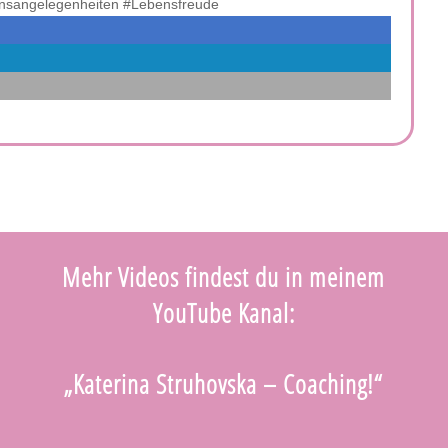
ensangelegenheiten #Lebensfreude
Mehr Videos findest du in meinem
YouTube Kanal:
„Katerina Struhovska – Coaching!“