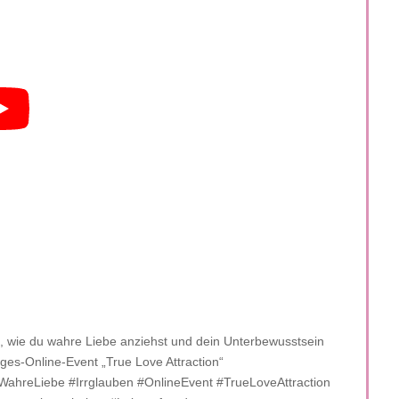
, wie du wahre Liebe anziehst und dein Unterbewusstsein
Tages-Online-Event „True Love Attraction“
e #WahreLiebe #Irrglauben #OnlineEvent #TrueLoveAttraction