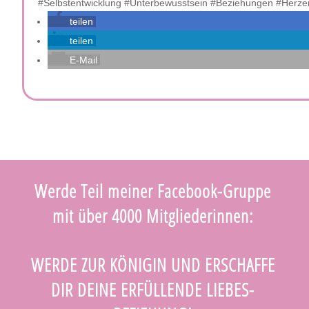
#Selbstentwicklung #Unterbewusstsein #Beziehungen #Herz
teilen
teilen
E-Mail
Werde Teil meiner Facebook-Gruppe
mit über 4000 Mitgliederinnen:
WERDE ZUR KÖNIGIN UND ERSCHAFFE
DIR DEINE ERFÜLLENDE LIEBES-