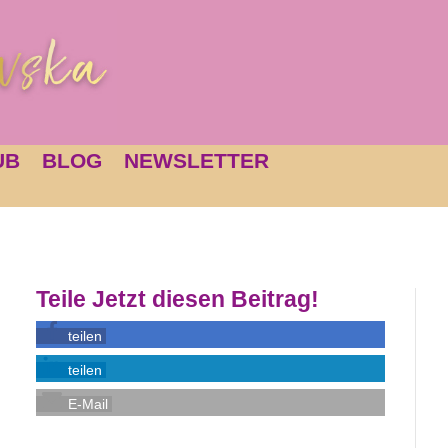
UB
BLOG
NEWSLETTER
Teile Jetzt diesen Beitrag!
teilen
teilen
E-Mail