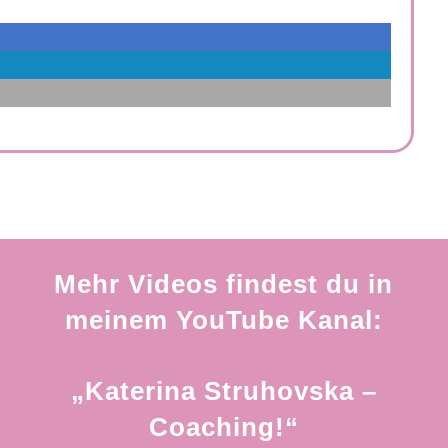
Mehr Videos findest du in
meinem YouTube Kanal:
„Katerina Struhovska –
Coaching!“