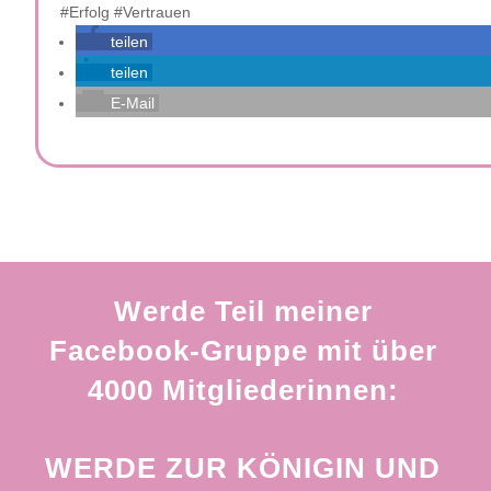
#Erfolg #Vertrauen
teilen
teilen
E-Mail
Werde Teil meiner
Facebook-Gruppe mit über
4000 Mitgliederinnen:
WERDE ZUR KÖNIGIN UND