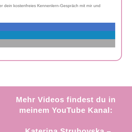
er dein kostenfreies Kennenlern-Gespräch mit mir und
Mehr Videos findest du in
meinem YouTube Kanal:
„Katerina Struhovska –