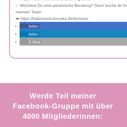
✅ Möchtest Du eine persönliche Beratung? Dann buche dir hi
meinem Team:
➡️ https://katerinastruhovska.de/termine/
teilen
teilen
E-Mail
Werde Teil meiner
Facebook-Gruppe mit über
4000 Mitgliederinnen: