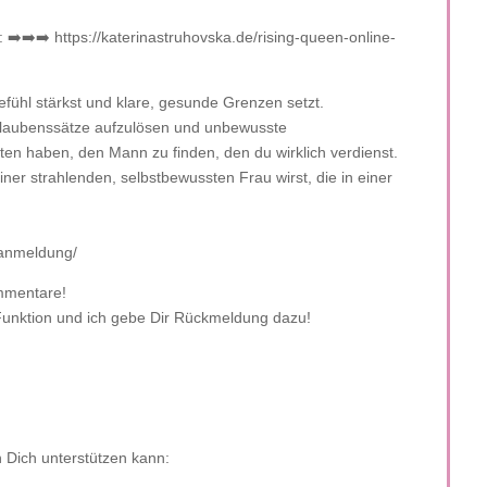
 ➡️➡️➡️ https://katerinastruhovska.de/rising-queen-online-
fühl stärkst und klare, gesunde Grenzen setzt.
e Glaubenssätze aufzulösen und unbewusste
en haben, den Mann zu finden, den du wirklich verdienst.
ner strahlenden, selbstbewussten Frau wirst, die in einer
s-anmeldung/
ommentare!
Funktion und ich gebe Dir Rückmeldung dazu!
 Dich unterstützen kann: