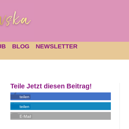
UB
BLOG
NEWSLETTER
Teile Jetzt diesen Beitrag!
teilen
teilen
E-Mail