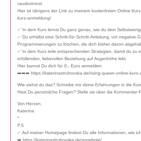
rauskommst.
Hier ist übrigens der Link zu meinem kostenfreien Online Kurs:
kurs-anmeldung/
✅ In dem Kurs lernst Du ganz genau, wie du dein Selbstwertge
✅ Du erhältst eine Schritt-für-Schritt-Anleitung, um negativ
Programmierungen zu löschen, die dich bisher davon abgehalt
✅ In dem Kurs teile entsprechenden Strategien, damit du zu ei
erfüllenden, liebevollen Beziehung auf Augenhöhe lebt.
Hier kannst Du dich für 0,- Euro anmelden:
➡️➡️➡️ https://katerinastruhovska.de/rising-queen-online-kur
Wie siehst du das? Schreibe mir deine Erfahrungen in die K
Hast Du persönliche Fragen? Stelle sie über die Kommentar-
Von Herzen,
Katerina
*
P.S.
✅ Auf meiner Homepage findest Du alle Informationen, wie ich
➡️ https://katerinastruhovska.de/angebote/