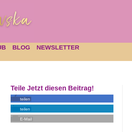
UB
BLOG
NEWSLETTER
Teile Jetzt diesen Beitrag!
teilen
teilen
E-Mail