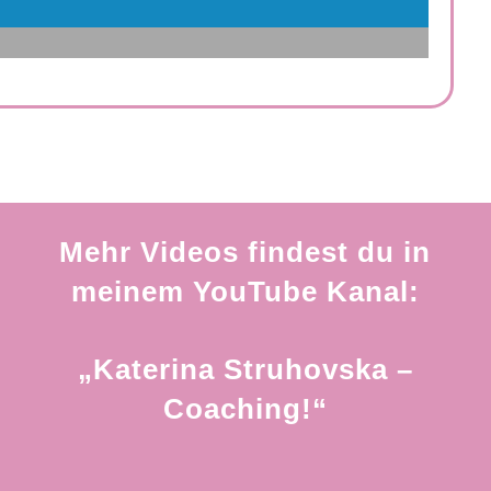
Mehr Videos findest du in
meinem YouTube Kanal:
„Katerina Struhovska –
Coaching!“