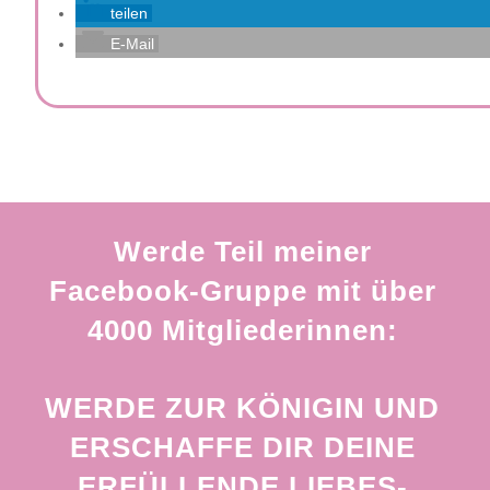
teilen
E-Mail
Werde Teil meiner
Facebook-Gruppe mit über
4000 Mitgliederinnen:
WERDE ZUR KÖNIGIN UND
ERSCHAFFE DIR DEINE
ERFÜLLENDE LIEBES-