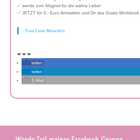
✅ werde zum Magnet für die wahre Liebe!
✅ JETZT für 0,- Euro Anmelden und Dir das Gratis-Workbook 
True Love Attraction
❤ ❤ ❤
teilen
teilen
E-Mail
Werde Teil meiner Facebook-Gruppe